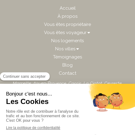
Accueil
À propos
Vous êtes propriétaire
Vous êtes voyageur
Nos logements
Nos villes
Témoignages
Blog
Contact
Marseille
,
Aix-en-Provence
,
Cassis
,
La Ciotat
,
Ceyreste
,
Bandol
,
Sanary
...
Plan du site
Mentions légales