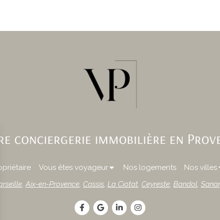
re conciergerie immobilière en Prov
priétaire
Vous êtes voyageur
Nos logements
Nos villes
rseille
,
Aix-en-Provence
,
Cassis
,
La Ciotat
,
Ceyreste
,
Bandol
,
Sanar