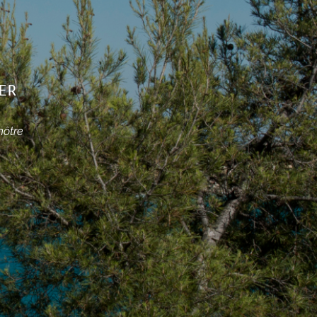
er
nôtre