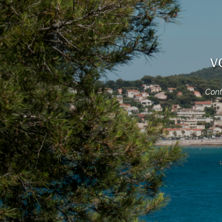
v
Conf