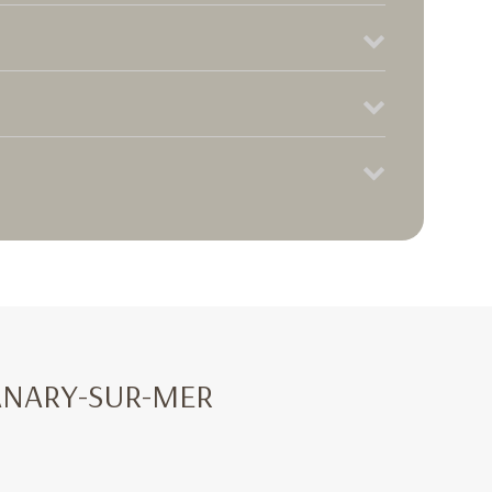
-SUR-MER​​​​​​​