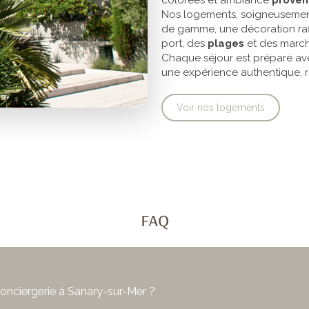
colorées et ambiance
proven
Nos logements, soigneusement
de gamme, une décoration raf
port, des
plages
et des march
Chaque séjour est préparé ave
une expérience authentique, 
Voir nos logements
faq
nciergerie à Sanary-sur-Mer ?