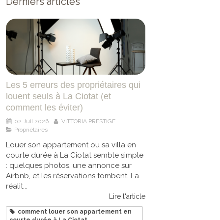
Derniers articles
Les 5 erreurs des propriétaires qui
louent seuls à La Ciotat (et
comment les éviter)
02 Juil 2026
VITTORIA PRESTIGE
Propriétaires
Louer son appartement ou sa villa en
courte durée à La Ciotat semble simple
: quelques photos, une annonce sur
Airbnb, et les réservations tombent. La
réalit...
Lire l'article
comment louer son appartement en
courte durée à La Ciotat