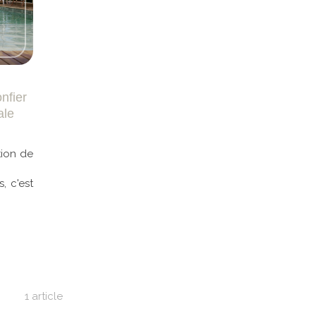
nfier
ale
tion de
, c'est
1 article