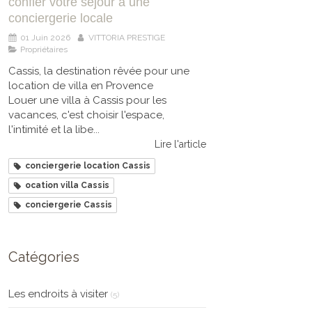
confier votre séjour à une
conciergerie locale
01 Juin 2026
VITTORIA PRESTIGE
Propriétaires
Cassis, la destination rêvée pour une
location de villa en Provence
Louer une villa à Cassis pour les
vacances, c'est choisir l'espace,
l'intimité et la libe...
Lire l'article
conciergerie location Cassis
ocation villa Cassis
conciergerie Cassis
Catégories
Les endroits à visiter
(5)