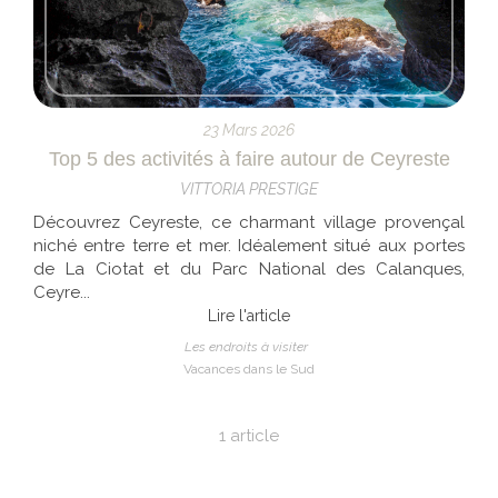
23 Mars 2026
Top 5 des activités à faire autour de Ceyreste
VITTORIA PRESTIGE
Découvrez Ceyreste, ce charmant village provençal
niché entre terre et mer. Idéalement situé aux portes
de La Ciotat et du Parc National des Calanques,
Ceyre...
Lire l'article
Les endroits à visiter
Vacances dans le Sud
1 article