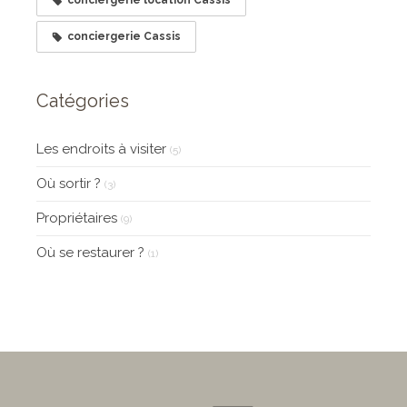
conciergerie location Cassis
conciergerie Cassis
Catégories
Les endroits à visiter
(5)
Où sortir ?
(3)
Propriétaires
(9)
Où se restaurer ?
(1)