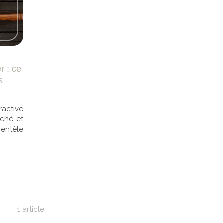
r : ce
s
ractive
rché et
ientèle
1 article