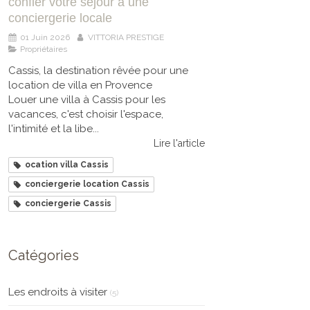
confier votre séjour à une
conciergerie locale
01 Juin 2026
VITTORIA PRESTIGE
Propriétaires
Cassis, la destination rêvée pour une
location de villa en Provence
Louer une villa à Cassis pour les
vacances, c'est choisir l'espace,
l'intimité et la libe...
Lire l'article
ocation villa Cassis
conciergerie location Cassis
conciergerie Cassis
Catégories
Les endroits à visiter
(5)