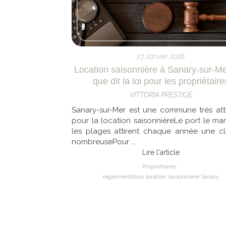
23 Janvier 2026
Location saisonnière à Sanary-sur-Me
que dit la loi pour les propriétaire
VITTORIA PRESTIGE
Sanary-sur-Mer est une commune très att
pour la location saisonnièreLe port le ma
les plages attirent chaque année une cl
nombreusePour ...
Lire l'article
Propriétaires
réglementation location saisonnière Sanary