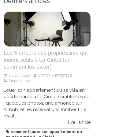
Derniers articles
Les 5 erreurs des propriétaires qui
louent seuls à La Ciotat (et
comment les éviter)
02 Juil 2026
VITTORIA PRESTIGE
Propriétaires
Louer son appartement ou sa villa en
courte durée à La Ciotat semble simple
: quelques photos, une annonce sur
Airbnb, et les réservations tombent. La
réalit...
Lire l'article
comment louer son appartement en
courte durée à La Ciotat